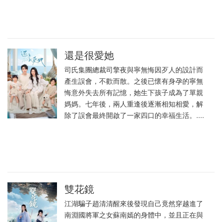
還是很愛她
司氏集團總裁司擎夜與寧無悔因歹人的設計而
產生誤會，不歡而散。之後已懷有身孕的寧無
悔意外失去所有記憶，她生下孩子成為了單親
媽媽。七年後，兩人重逢後逐漸相知相愛，解
除了誤會最終開啟了一家四口的幸福生活。....
雙花鏡
江湖騙子趙清清醒來後發現自己竟然穿越進了
南淵國將軍之女蘇南嫣的身體中，並且正在與