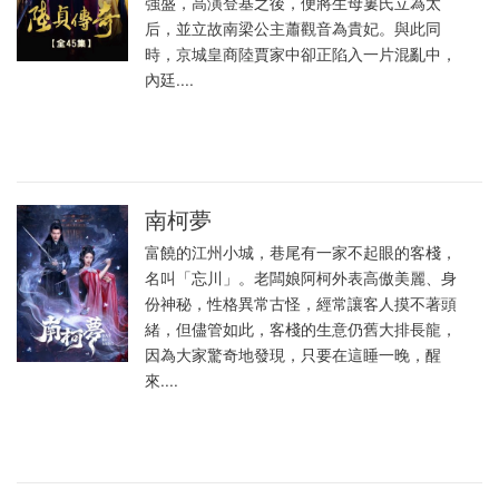
強盛，高演登基之後，便將生母婁氏立為太
后，並立故南梁公主蕭觀音為貴妃。與此同
時，京城皇商陸賈家中卻正陷入一片混亂中，
內廷....
南柯夢
富饒的江州小城，巷尾有一家不起眼的客棧，
名叫「忘川」。老闆娘阿柯外表高傲美麗、身
份神秘，性格異常古怪，經常讓客人摸不著頭
緒，但儘管如此，客棧的生意仍舊大排長龍，
因為大家驚奇地發現，只要在這睡一晚，醒
來....