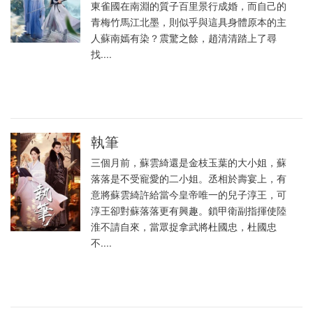
東雀國在南淵的質子百里景行成婚，而自己的
青梅竹馬江北墨，則似乎與這具身體原本的主
人蘇南嫣有染？震驚之餘，趙清清踏上了尋
找....
執筆
三個月前，蘇雲綺還是金枝玉葉的大小姐，蘇
落落是不受寵愛的二小姐。丞相於壽宴上，有
意將蘇雲綺許給當今皇帝唯一的兒子淳王，可
淳王卻對蘇落落更有興趣。鎖甲衛副指揮使陸
淮不請自來，當眾捉拿武將杜國忠，杜國忠
不....