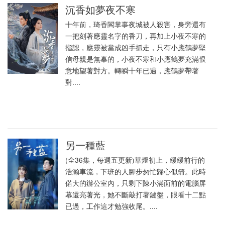
沉香如夢夜不寒
十年前，琦香閣掌事夜城被人殺害，身旁還有
一把刻著應靈名字的香刀，再加上小夜不寒的
指認，應靈被當成凶手抓走，只有小應鶴夢堅
信母親是無辜的，小夜不寒和小應鶴夢充滿恨
意地望著對方。轉瞬十年已過，應鶴夢帶著
對....
另一種藍
(全36集，每週五更新)華燈初上，緩緩前行的
浩瀚車流，下班的人腳步匆忙歸心似箭。此時
偌大的辦公室內，只剩下陳小滿面前的電腦屏
幕還亮著光，她不斷敲打著鍵盤，眼看十二點
已過，工作這才勉強收尾。....