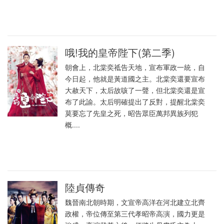
哦!我的皇帝陛下(第二季)
朝會上，北棠奕祗告天地，宣布軍政一統，自
今日起，他就是黃道國之主。北棠奕還要宣布
大赦天下，太后故咳了一聲，但北棠奕還是宣
布了此諭。太后明確提出了反對，提醒北棠奕
莫要忘了先皇之死，昭告眾臣萬邦異族列犯
概....
陸貞傳奇
魏晉南北朝時期，文宣帝高洋在河北建立北齊
政權，帝位傳至第三代孝昭帝高演，國力更是