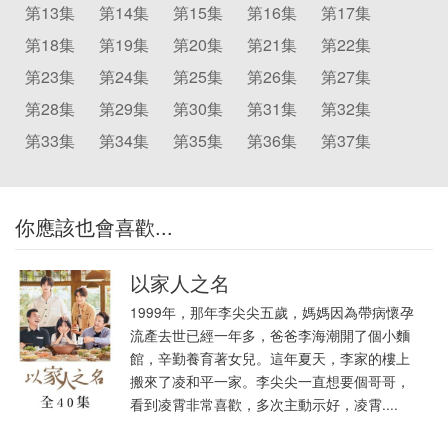
第13集
第14集
第15集
第16集
第17集
第18集
第19集
第20集
第21集
第22集
第23集
第24集
第25集
第26集
第27集
第28集
第29集
第30集
第31集
第32集
第33集
第34集
第35集
第36集
第37集
你應該也會喜歡...
以家人之名
1999年，那年李尖尖五歲，媽媽因為帶病懷孕
流產去世已經一年多，爸爸李海潮開了個小麵
館，辛勤養育著女兒。這年夏天，李家的樓上
搬來了凌和平一家。李尖尖一直想要個哥哥，
看到凌霄非常喜歡，多次主動示好，凌霄....