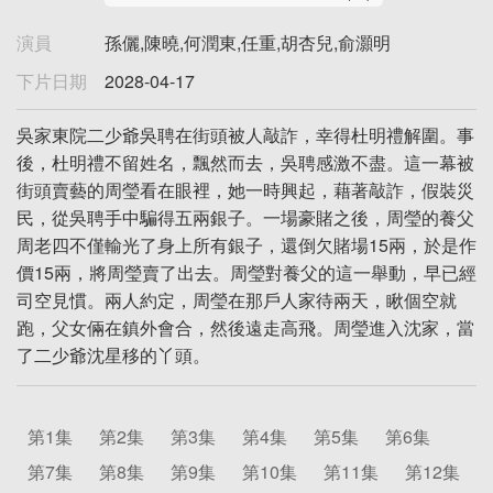
演員
孫儷,陳曉,何潤東,任重,胡杏兒,俞灝明
下片日期
2028-04-17
吳家東院二少爺吳聘在街頭被人敲詐，幸得杜明禮解圍。事
後，杜明禮不留姓名，飄然而去，吳聘感激不盡。這一幕被
街頭賣藝的周瑩看在眼裡，她一時興起，藉著敲詐，假裝災
民，從吳聘手中騙得五兩銀子。一場豪賭之後，周瑩的養父
周老四不僅輸光了身上所有銀子，還倒欠賭場15兩，於是作
價15兩，將周瑩賣了出去。周瑩對養父的這一舉動，早已經
司空見慣。兩人約定，周瑩在那戶人家待兩天，瞅個空就
跑，父女倆在鎮外會合，然後遠走高飛。周瑩進入沈家，當
了二少爺沈星移的丫頭。
第1集
第2集
第3集
第4集
第5集
第6集
第7集
第8集
第9集
第10集
第11集
第12集