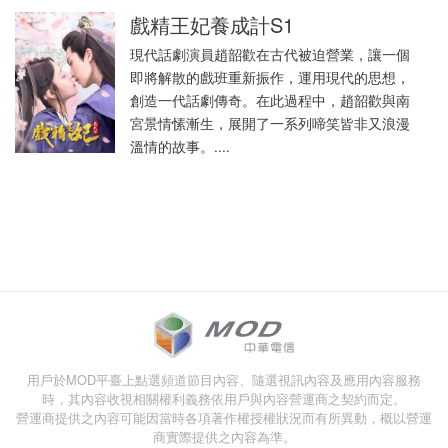
戲精王妃養成計S1
現代話劇演員趙韶歡在古代被迫營業，讓一個
即將解散的戲班重新振作，運用現代的思想，
創造一代話劇傳奇。在此過程中，趙韶歡與南
宮景情愫漸生，展開了一系列啼笑皆非又浪漫
溫情的故事。....
用戶於MOD平臺上點選頻道節目內容、隨選視訊內容及應用內容服務
時，其內容收視相關權利義務依用戶與內容營運商之契約而定。
營運商提供之內容可能因當時各項著作權授權狀況而有所異動，概以營運
商實際提供之內容為準。