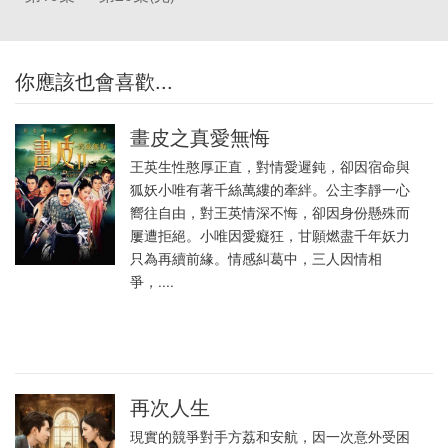
你應該也會喜歡...
畫皮之真愛無悔
王英生性憨厚正直，對情愛遲鈍，卻因宿命與
狐妖小唯有著千絲萬縷的牽絆。公主李靜一心
嚮往自由，對王英情深不悔，卻因身份懸殊而
屢遭拒絕。小唯因愛癡狂，甘願燃盡千年妖力
只為再續前緣。情感糾葛中，三人因情相
爭，....
再次人生
現實的競爭對手方荔和安航，因一次意外受困