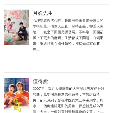
月嫂先生
心理學教授沈心唯，是歐洲學術界備受矚目的
學術新星。他為人正直，堅持正義，卻受人誣
陷，一氣之下回國另謀發展。不料剛一回國卻
攤上了更大的麻煩，生活都成了問題。白領那
娜，剛與路凱在國外領證，卻得知路家即將
在....
值得愛
2007年，臨近大學畢業的大吉發現男友任壯壯
劈腿，氣勢洶洶殺進男生宿舍，本想討伐渣
男，卻只見到了影視學院的大三學弟周水。周
水，一個痴迷於電影的男孩，夢想就是成為導
演；大吉，一個對電影毫無興趣的女孩，上....