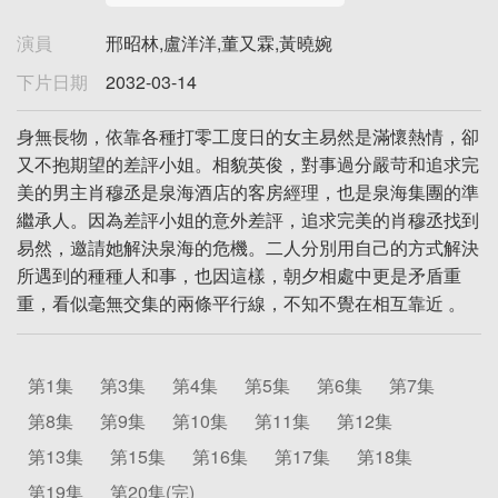
演員
邢昭林,盧洋洋,董又霖,黃曉婉
下片日期
2032-03-14
身無長物，依靠各種打零工度日的女主易然是滿懷熱情，卻
又不抱期望的差評小姐。相貌英俊，對事過分嚴苛和追求完
美的男主肖穆丞是泉海酒店的客房經理，也是泉海集團的準
繼承人。因為差評小姐的意外差評，追求完美的肖穆丞找到
易然，邀請她解決泉海的危機。二人分別用自己的方式解決
所遇到的種種人和事，也因這樣，朝夕相處中更是矛盾重
重，看似毫無交集的兩條平行線，不知不覺在相互靠近 。
第1集
第3集
第4集
第5集
第6集
第7集
第8集
第9集
第10集
第11集
第12集
第13集
第15集
第16集
第17集
第18集
第19集
第20集(完)