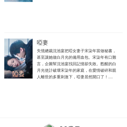
啞妻
失憶總裁沈池宴把啞女妻子宋柒年當做秘書，
甚至讓她做白月光的備用血包。宋柒年有口難
言，企圖幫沈池宴找回記憶卻失敗。甦醒的白
月光使計破壞宋柒年的家庭，在愛情破碎和親
人離世的多重刺激下，啞妻居然開口了！....