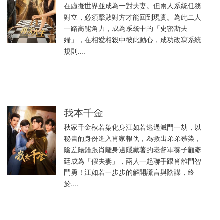
在虛擬世界並成為一對夫妻。但兩人系統任務
對立，必須擊敗對方才能回到現實。為此二人
一路高能角力，成為系統中的「史密斯夫
婦」，在相愛相殺中彼此動心，成功改寫系統
規則....
我本千金
秋家千金秋若染化身江如若逃過滅門一劫，以
秘書的身份進入肖家報仇，為救出弟弟慕染，
陰差陽錯跟肖離身邊隱藏著的老督軍養子顧彥
廷成為「假夫妻」，兩人一起聯手跟肖離鬥智
鬥勇！江如若一步步的解開謊言與陰謀，終
於....