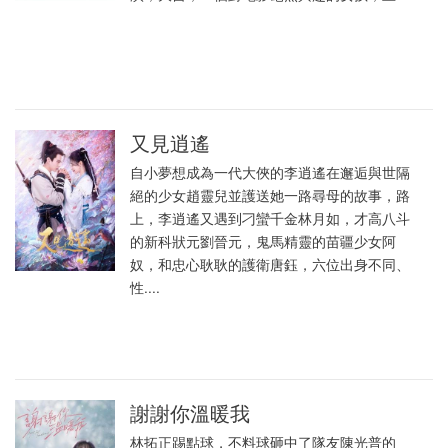
又見逍遙
自小夢想成為一代大俠的李逍遙在邂逅與世隔
絕的少女趙靈兒並護送她一路尋母的故事，路
上，李逍遙又遇到刁蠻千金林月如，才高八斗
的新科狀元劉晉元，鬼馬精靈的苗疆少女阿
奴，和忠心耿耿的護衛唐鈺，六位出身不同、
性....
謝謝你溫暖我
林拓正踢點球，不料球砸中了隊友陳光普的