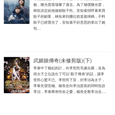
臉，陳光普當場暈了過去。為了補償陳光普，
林拓決定給他做頓餃子吃。安知雀招呼著來買
餃子的顧客，林拓來到攤位前直接掃碼，不料
餃子已經賣光了，安知雀不好意思的拿出了她
包....
武媚娘傳奇(未修剪版)(下)
李泰中了楊妃的計，向李世民毛遂自薦，並為
得太子之位說出了可以“殺子傳弟”的話，讓李
世民心驚不已。李世民下旨，封李治為太子，
李泰失望至極。楊長史向李治賀喜的同時告訴
李治，李泰將有性命之憂，楊長史教李治去....