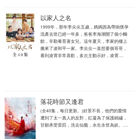
以家人之名
1999年，那年李尖尖五歲，媽媽因為帶病懷孕
流產去世已經一年多，爸爸李海潮開了個小麵
館，辛勤養育著女兒。這年夏天，李家的樓上
搬來了凌和平一家。李尖尖一直想要個哥哥，
看到凌霄非常喜歡，多次主動示好，凌霄....
落花時節又逢君
(全40集，每日更新。)好景不長，他們的愛情
遭到了太一真人的反對，紅凝為了保護錦繡，
甘願承受雷罰，洗去仙髓，永生永世為妖。....