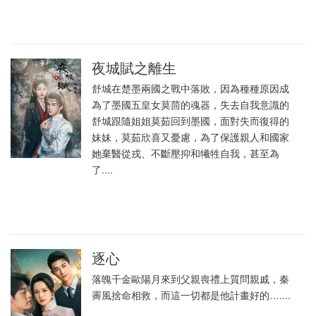
夜城賦之離生
舒城在楚墨兩國之戰中落敗，因為種種原因成
為了墨國五皇女莫茴的魂器，失去自我意識的
舒城跟隨姐姐莫茹回到墨國，面對失而復得的
妹妹，莫茹欣喜又憂慮，為了保護親人和國家
她棄醫從戎、不斷壓抑和犧牲自我，甚至為
了....
逐心
落魄千金歐陽月來到父親喪禮上質問親戚，秦
霽風捨命相救，而這一切都是他計畫好的…....