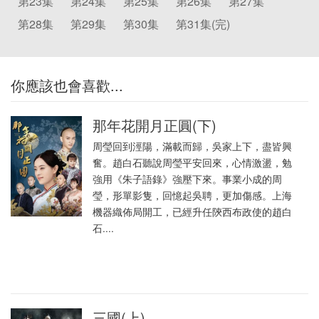
第23集
第24集
第25集
第26集
第27集
第28集
第29集
第30集
第31集(完)
你應該也會喜歡...
那年花開月正圓(下)
周瑩回到涇陽，滿載而歸，吳家上下，盡皆興
奮。趙白石聽說周瑩平安回來，心情激盪，勉
強用《朱子語錄》強壓下來。事業小成的周
瑩，形單影隻，回憶起吳聘，更加傷感。上海
機器織佈局開工，已經升任陝西布政使的趙白
石....
三國(上)