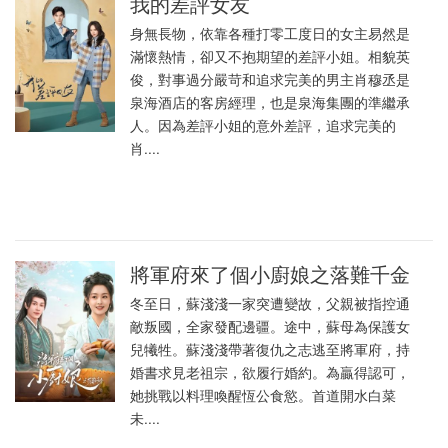
我的差評女友
身無長物，依靠各種打零工度日的女主易然是
滿懷熱情，卻又不抱期望的差評小姐。相貌英
俊，對事過分嚴苛和追求完美的男主肖穆丞是
泉海酒店的客房經理，也是泉海集團的準繼承
人。因為差評小姐的意外差評，追求完美的
肖....
將軍府來了個小廚娘之落難千金
冬至日，蘇淺淺一家突遭變故，父親被指控通
敵叛國，全家發配邊疆。途中，蘇母為保護女
兒犧牲。蘇淺淺帶著復仇之志逃至將軍府，持
婚書求見老祖宗，欲履行婚約。為贏得認可，
她挑戰以料理喚醒恆公食慾。首道開水白菜
未....