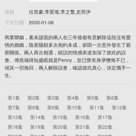
演員
任世豪,李星瑤,李之繁,史芮伊
下片日期
2030-01-08
商業聯姻，素未謀面的兩人在三年後都有意解除這段沒有愛
情的婚姻，陰差陽錯多次相約未成，卻因一次意外發生了親
密關係。兩人再次相遇，錯誤的情感表達加深了彼此的誤
會。傅燕城得知盛眠就是Penny，並已懷有身孕懊悔不已，
傾其一切挽回，兩人解除誤會，確認彼此真心，決定攜手一
生。
第1集
第2集
第3集
第4集
第5集
第6集
第7集
第8集
第9集
第10集
第11集
第12集
第13集
第14集
第15集
第16集
第17集
第18集
第19集
第20集
第21集
第22集