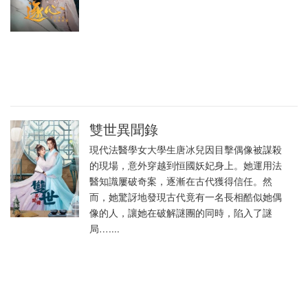
雙世異聞錄
現代法醫學女大學生唐冰兒因目擊偶像被謀殺
的現場，意外穿越到恒國妖妃身上。她運用法
醫知識屢破奇案，逐漸在古代獲得信任。然
而，她驚訝地發現古代竟有一名長相酷似她偶
像的人，讓她在破解謎團的同時，陷入了謎
局…....