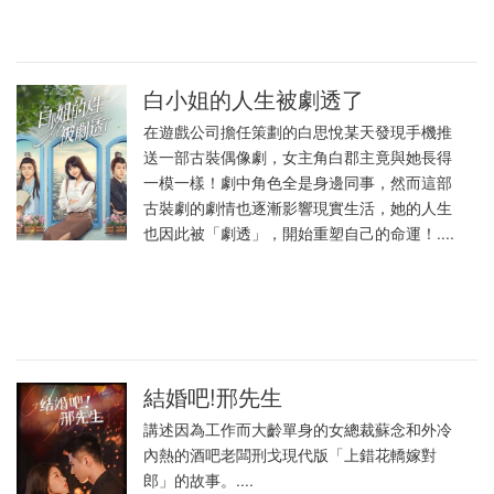
白小姐的人生被劇透了
在遊戲公司擔任策劃的白思悅某天發現手機推
送一部古裝偶像劇，女主角白郡主竟與她長得
一模一樣！劇中角色全是身邊同事，然而這部
古裝劇的劇情也逐漸影響現實生活，她的人生
也因此被「劇透」，開始重塑自己的命運！....
結婚吧!邢先生
講述因為工作而大齡單身的女總裁蘇念和外冷
內熱的酒吧老闆刑戈現代版「上錯花轎嫁對
郎」的故事。....