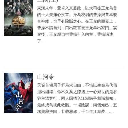
東漢末年，董卓入京篡政，以大司徒王允為首
的士大夫痛心疾首。身為校尉的曹操與董卓貌
合神離，也早有除賊之心。在王允的壽宴上，
曹操不請自到，口出狂言被王允轟出家門。宴
會後，王允親自把曹操引入內室，曹操講述
了....
山河令
天窗首領周子舒為求自由，不惜以生命為代價
退出組織，命不久矣之際遇上一心滅世的鬼谷
谷主溫客行，兩人因捲入江湖紛爭相識相知，
最終成為彼此救贖。一場陰謀，兩個知己，五
塊寶藏拼圖，廿載恩怨，千百年江湖夢。....