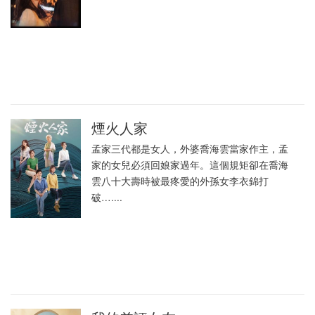
煙火人家
孟家三代都是女人，外婆喬海雲當家作主，孟
家的女兒必須回娘家過年。這個規矩卻在喬海
雲八十大壽時被最疼愛的外孫女李衣錦打
破…....