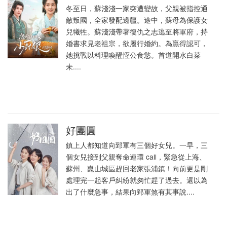
冬至日，蘇淺淺一家突遭變故，父親被指控通
敵叛國，全家發配邊疆。途中，蘇母為保護女
兒犧牲。蘇淺淺帶著復仇之志逃至將軍府，持
婚書求見老祖宗，欲履行婚約。為贏得認可，
她挑戰以料理喚醒恆公食慾。首道開水白菜
未....
好團圓
鎮上人都知道向郅軍有三個好女兒。一早，三
個女兒接到父親奪命連環 call，緊急從上海、
蘇州、崑山城區趕回老家張浦鎮！向前更是剛
處理完一起客戶糾紛就匆忙趕了過去。還以為
出了什麼急事，結果向郅軍煞有其事說....