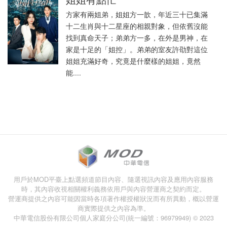
方家有兩姐弟，姐姐方一歆，年近三十已集滿
十二生肖與十二星座的相親對象，但依舊沒能
找到真命天子；弟弟方一多，在外是男神，在
家是十足的「姐控」。弟弟的室友許劭對這位
姐姐充滿好奇，究竟是什麼樣的姐姐，竟然
能....
用戶於MOD平臺上點選頻道節目內容、隨選視訊內容及應用內容服務
時，其內容收視相關權利義務依用戶與內容營運商之契約而定。
營運商提供之內容可能因當時各項著作權授權狀況而有所異動，概以營運
商實際提供之內容為準。
中華電信股份有限公司個人家庭分公司(統一編號：96979949) © 2023