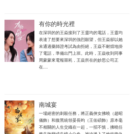
有你的時光裡
在深圳的的王焱接到了王靈均的電話，王靈均
表達了想要來深圳的強烈願望，但王焱卻以她
未通過藥師證考試為由拒絕，王焱不耐煩地掛
了電話，準備出門上班。此時，王焱收到同事
周蒙蒙來電報噩耗，王焱所在的妙思公司正
在....
南城宴
一場絕密的刺殺任務，將正義俠女拂曉（趙昭
儀飾）和腹黑統領晏長昀（王佑碩飾）原本毫
不相關的人生交織在一起，一招不慎，拂曉任
務失敗變成失憶小白兔，被迫捲入了他的復仇