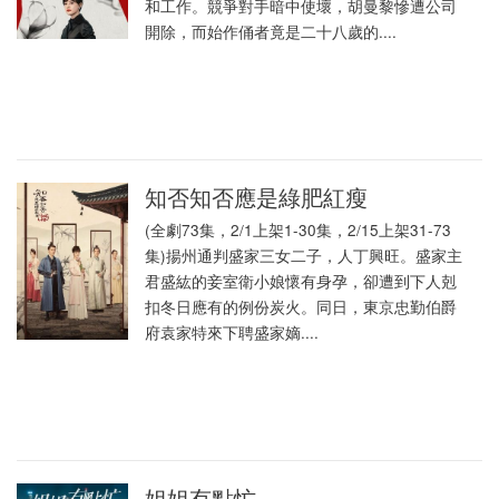
和工作。競爭對手暗中使壞，胡曼黎慘遭公司
開除，而始作俑者竟是二十八歲的....
知否知否應是綠肥紅瘦
(全劇73集，2/1上架1-30集，2/15上架31-73
集)揚州通判盛家三女二子，人丁興旺。盛家主
君盛紘的妾室衛小娘懷有身孕，卻遭到下人剋
扣冬日應有的例份炭火。同日，東京忠勤伯爵
府袁家特來下聘盛家嫡....
姐姐有點忙