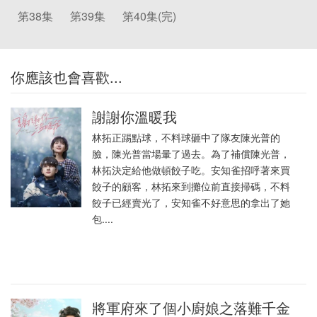
第38集
第39集
第40集(完)
你應該也會喜歡...
謝謝你溫暖我
林拓正踢點球，不料球砸中了隊友陳光普的
臉，陳光普當場暈了過去。為了補償陳光普，
林拓決定給他做頓餃子吃。安知雀招呼著來買
餃子的顧客，林拓來到攤位前直接掃碼，不料
餃子已經賣光了，安知雀不好意思的拿出了她
包....
將軍府來了個小廚娘之落難千金