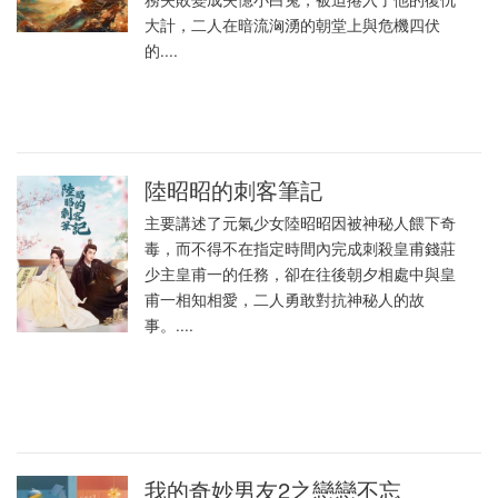
大計，二人在暗流洶湧的朝堂上與危機四伏
的....
陸昭昭的刺客筆記
主要講述了元氣少女陸昭昭因被神秘人餵下奇
毒，而不得不在指定時間內完成刺殺皇甫錢莊
少主皇甫一的任務，卻在往後朝夕相處中與皇
甫一相知相愛，二人勇敢對抗神秘人的故
事。....
我的奇妙男友2之戀戀不忘