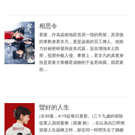
相思令
君家，作為焱南地區首屈一指的商號，其背後
的掌舵者君非凡，更是焱南的百工傳人。他致
力於秘密研發與改良武器，旨在增強本土防
禦，抵禦外敵入侵。事實上，君非凡的真實身
份是君家大掌櫃君成柳的千金君綺羅。因君家
祖....
蠻好的人生
(全36集，4/19起每日更新。)三十九歲的保險
從業人員胡曼黎（孫儷 飾），在以為自己即將
迎接人生巔峰之時，卻在同一時間失去了婚姻