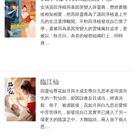
女演員田淨植與基因突變人薛靈喬，歷經磨難
後相知相愛，然而薛靈喬為了讓田淨植過上平
凡的生活選擇離開。不料田淨植發現自己懷了
孕，還被同為基因突變人的雲臻瘋狂追求，更
被以「秋月白」為首的秘密組織盯上，同時
身....
臨江仙
四靈仙尊花如月與大成玄尊白九思本是同源共
生的一對仙侶，卻因誤會反目成仇，經過決
裂、喪子、被虐殺後，花如月與白九思在愛恨
中苦苦掙扎，卻發現自己其實早已捲入了另一
場更大的陰謀之中。大難臨頭，兩人放下個人
恩....