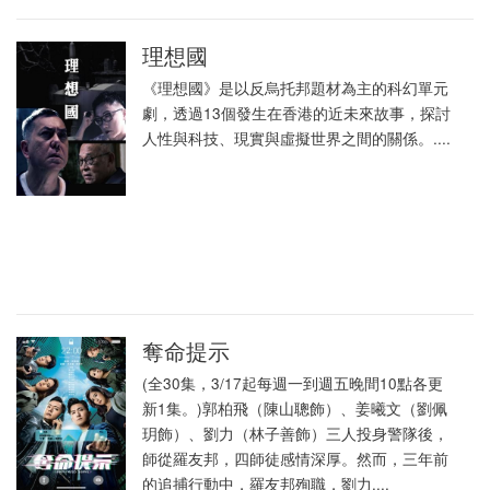
理想國
《理想國》是以反烏托邦題材為主的科幻單元
劇，透過13個發生在香港的近未來故事，探討
人性與科技、現實與虛擬世界之間的關係。....
奪命提示
(全30集，3/17起每週一到週五晚間10點各更
新1集。)郭柏飛（陳山聰飾）、姜曦文（劉佩
玥飾）、劉力（林子善飾）三人投身警隊後，
師從羅友邦，四師徒感情深厚。然而，三年前
的追捕行動中，羅友邦殉職，劉力....