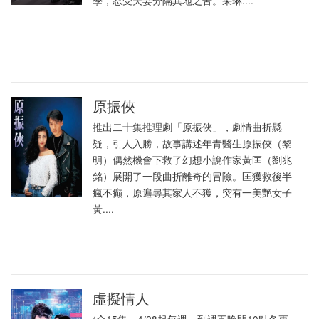
學，忍受夫妻分隔異地之苦。采琳....
原振俠
推出二十集推理劇「原振俠」，劇情曲折懸
疑，引人入勝，故事講述年青醫生原振俠（黎
明）偶然機會下救了幻想小說作家黃匡（劉兆
銘）展開了一段曲折離奇的冒險。匡獲救後半
瘋不癲，原遍尋其家人不獲，突有一美艷女子
黃....
虛擬情人