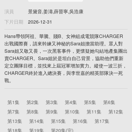
演員
景黛音,姜濤,薛晉寧,吳浩康
下片日期
2026-12-31
Hans帶領阿祖、華騰、賤B、女神組成電競隊CHARGER
出戰國際賽，請來幹練又神秘的Sara姐擔當助理。眾人對
Sara姐又敬又畏，一次黑客事件，更懷疑她勾結地產集團出
賣CHARGER。Sara姐於是坦白自己背景，協助他們重新
定立團隊目標，並找來上屆冠軍增加實力。縱使一波三折，
CHARGER終於進入總決賽，與李世嘉的精英部隊決一死
戰。
第1集
第2集
第3集
第4集
第5集
第6集
第7集
第8集
第9集
第10集
第11集
第12集
第13集
第14集
第15集
第16集
第17集
第18集
第19集
第20集(完)