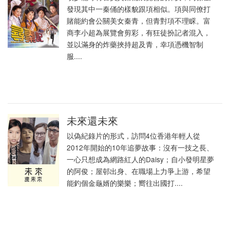
發現其中一秦俑的樣貌跟項相似。項與同僚打
賭能約會公關美女秦青，但青對項不理睬。富
商李小超為展覽會剪彩，有狂徒扮記者混入，
並以滿身的炸藥挾持超及青，幸項憑機智制
服....
未來還未來
以偽紀錄片的形式，訪問4位香港年輕人從
2012年開始的10年追夢故事：沒有一技之長、
一心只想成為網路紅人的Daisy；自小發明星夢
的阿俊；屋邨出身、在職場上力爭上游，希望
能釣個金龜婿的樂樂；嚮往出國打....