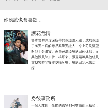
你應該也會喜歡...
護花危情
警隊督察許瑋琛所帶的保護證人組，成功保護
了將要出庭的毒品案重要證人，令上司劉湛堃
對他十分讚賞。任務完成後瑋琛回家休息，而
其他隊員陳加仕、楊耀東、張麗娟等其他組員
亦找緊時間安排吃喝玩樂。瑋琛回到水果店
探....
身後事務所
一個人離世，生前的遺物都可交由他人執拾，