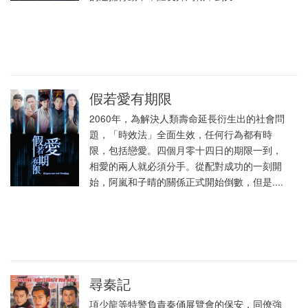
假若愛有期限
2060年，為解決人類壽命延長衍生出的社會問
題，「時效法」全面生效，任何行為都有時
限，包括戀愛。四個月零十四日的期限一到，
相愛的兩人就必須分手。從配對成功的一刻開
始，阿嵐和子晴的關係正式開始倒數，但是....
尋秦記
項少龍等特警負責秦俑展覽會的保安，同僚強