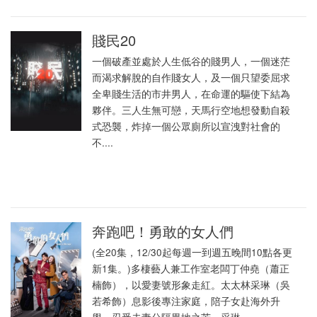
賤民20
一個破產並處於人生低谷的賤男人，一個迷茫
而渴求解脫的自作賤女人，及一個只望委屈求
全卑賤生活的市井男人，在命運的驅使下結為
夥伴。三人生無可戀，天馬行空地想發動自殺
式恐襲，炸掉一個公眾廁所以宣洩對社會的
不....
奔跑吧！勇敢的女人們
(全20集，12/30起每週一到週五晚間10點各更
新1集。)多棲藝人兼工作室老闆丁仲堯（蕭正
楠飾），以愛妻號形象走紅。太太林采琳（吳
若希飾）息影後專注家庭，陪子女赴海外升