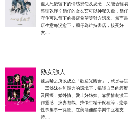
但人死後留下的情感恩怨及思念，又能否輕易
整理乾淨？爾仔的女友茹可以神秘失蹤，爾仔
守住可以留下的書店希望等對方歸來。然而書
店生意每況愈下，爾仔為維持書店，接受好
友....
熟女強人
魏辰晞之所以成立「歡迎光臨會」，就是要讓
一眾姊妹在無壓力的環境下，暢談自己的經歷
及困擾：婚外情、愛上好姊妹、靠愛情刺激工
作靈感、換妻遊戲、找優生精子配種等，戀事
性事趣事一籮筐。在美酒佳餚享樂中互相支
持....