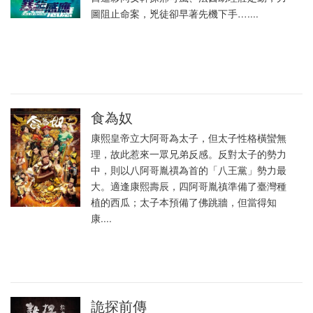
圖阻止命案，兇徒卻早著先機下手…....
食為奴
康熙皇帝立大阿哥為太子，但太子性格橫蠻無
理，故此惹來一眾兄弟反感。反對太子的勢力
中，則以八阿哥胤禩為首的「八王黨」勢力最
大。適逢康熙壽辰，四阿哥胤禛準備了臺灣種
植的西瓜；太子本預備了佛跳牆，但當得知
康....
詭探前傳