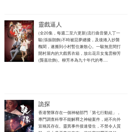
靈戲逼人
(全20集，每週二至六更新)流行曲音樂人丁一
駿(張振朗飾)不時被惡夢纏擾，及後捲入抄襲
醜聞，遂搬到小村暫住兼散心。一駿無意間打
開村屋內的大戲舊衣箱，放出花旦女鬼雲柳芳
(龔嘉欣飾)。柳芳本為九十年代的粵....
詭探
香港警隊存在一個神秘部門「第七行動組」，
專門調查科學不能解釋之神秘案件，絕不向外
宣稱其存在。靈異事件接連發生，不禁令人質