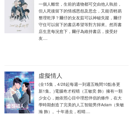
一個人離世，生前的遺物都可交由他人執拾，
但人死後留下的情感恩怨及思念，又能否輕易
整理乾淨？爾仔的女友茹可以神秘失蹤，爾仔
守住可以留下的書店希望等對方歸來。然而書
店生意每況愈下，爾仔為維持書店，接受好
友....
虛擬情人
(全15集，4/28起每週一到週五晚間10點各更
新1集。)電腦奇才程晴（王敏奕 飾）擁有一顆
少女心，她依照心目中理想伴侶的條件，在大
學時期創造了完美的人工智能男伴Adam（朱敏
瀚 飾）。十年過去，程晴....