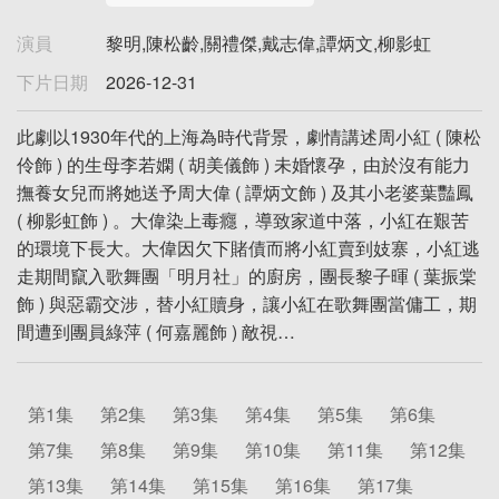
演員
黎明,陳松齡,關禮傑,戴志偉,譚炳文,柳影虹
下片日期
2026-12-31
此劇以1930年代的上海為時代背景，劇情講述周小紅 ( 陳松
伶飾 ) 的生母李若嫻 ( 胡美儀飾 ) 未婚懷孕，由於沒有能力
撫養女兒而將她送予周大偉 ( 譚炳文飾 ) 及其小老婆葉豔鳳
( 柳影虹飾 ) 。大偉染上毒癮，導致家道中落，小紅在艱苦
的環境下長大。大偉因欠下賭債而將小紅賣到妓寨，小紅逃
走期間竄入歌舞團「明月社」的廚房，團長黎子暉 ( 葉振棠
飾 ) 與惡霸交涉，替小紅贖身，讓小紅在歌舞團當傭工，期
間遭到團員綠萍 ( 何嘉麗飾 ) 敵視…
第1集
第2集
第3集
第4集
第5集
第6集
第7集
第8集
第9集
第10集
第11集
第12集
第13集
第14集
第15集
第16集
第17集