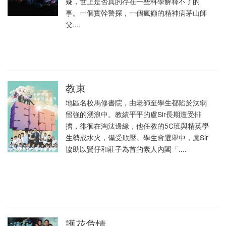
疑，世上是否真的存在一些科學解釋不了的
事。一個實幹警探，一個瘋癲的精神病茅山師
父....
教束
地區名校馬修書院，由老師至學生都陷於汰弱
留強的湧浪中。教績平平的盧Sir長期遭受排
擠，徘徊在淘汰邊緣，他任教的5C班與精英學
生勢成水火，備受欺壓。學生會選舉中，盧Sir
協助以賢仔和莊子為首的素人內閣「....
護花危情