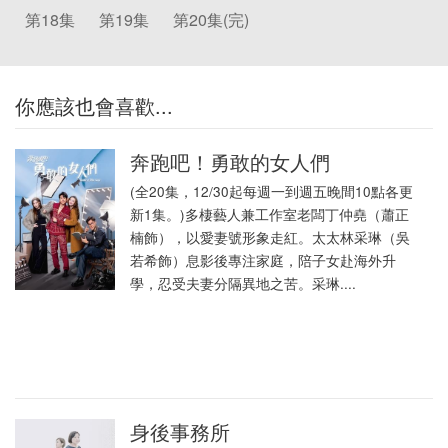
第18集
第19集
第20集(完)
你應該也會喜歡...
奔跑吧！勇敢的女人們
(全20集，12/30起每週一到週五晚間10點各更
新1集。)多棲藝人兼工作室老闆丁仲堯（蕭正
楠飾），以愛妻號形象走紅。太太林采琳（吳
若希飾）息影後專注家庭，陪子女赴海外升
學，忍受夫妻分隔異地之苦。采琳....
身後事務所