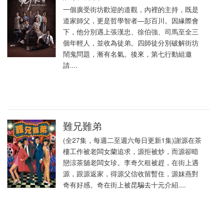
一個廣受街坊歡迎的道觀，內裡的主持，既是
道家師父，更是哲學智者—彭百川。因緣際會
下，他分別遇上張漢忠、徐伯強、司馬至全三
個年輕人，並收為徒弟。四師徒分別破解街坊
鬧鬼問題，漸有名氣。後來，第七行動組邀
請....
難兄難弟
(全27集，每週二至週六每日更新1集)謝源在茶
樓工作被老闆女蘭追求，源拒被炒，而源卻暗
戀涼茶舖老闆女珍。李奇欠租被趕，在街上遇
源，跟源返家，得源父信收留暫住，源妺燕對
奇有好感。奇在街上被昆騙去十元介紹....