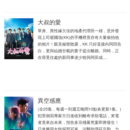
大叔的愛
單身、異性緣欠佳的地產代理田一雄，意外發
現上司翟國強(KK)的手機裡竟存有大量偷拍他
的相片！眼見秘密敗露，KK 只好直接向阿田告
白，更與結婚廿載的妻子提出離婚。同時，正
在尋覓住處的新同事凌少牧與阿田成....
異空感應
(全25集，每週一到週五晚間10點各更新1集。)
犯罪側寫專家方日進收到離奇求助電話，來電
者竟來自未來，預告多宗殘暴兇案即將發生！
日進夥同女幹探邢可嵐、法醫助理莊定勤，力