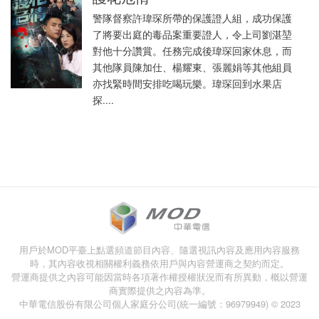
警隊督察許瑋琛所帶的保護證人組，成功保護
了將要出庭的毒品案重要證人，令上司劉湛堃
對他十分讚賞。任務完成後瑋琛回家休息，而
其他隊員陳加仕、楊耀東、張麗娟等其他組員
亦找緊時間安排吃喝玩樂。瑋琛回到水果店
探....
用戶於MOD平臺上點選頻道節目內容、隨選視訊內容及應用內容服務
時，其內容收視相關權利義務依用戶與內容營運商之契約而定。
營運商提供之內容可能因當時各項著作權授權狀況而有所異動，概以營運
商實際提供之內容為準。
中華電信股份有限公司個人家庭分公司(統一編號：96979949) © 2023