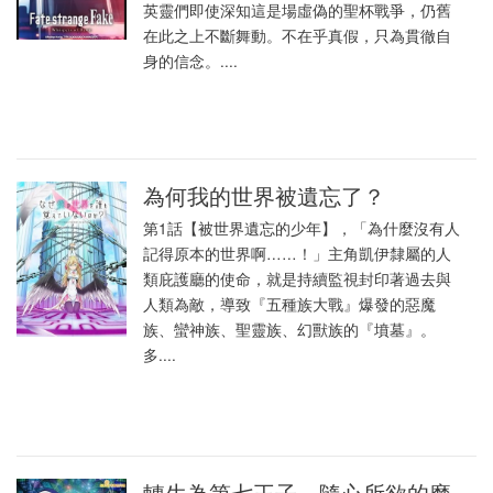
英靈們即使深知這是場虛偽的聖杯戰爭，仍舊
在此之上不斷舞動。不在乎真假，只為貫徹自
身的信念。....
為何我的世界被遺忘了？
第1話【被世界遺忘的少年】，「為什麼沒有人
記得原本的世界啊……！」主角凱伊隸屬的人
類庇護廳的使命，就是持續監視封印著過去與
人類為敵，導致『五種族大戰』爆發的惡魔
族、蠻神族、聖靈族、幻獸族的『墳墓』。
多....
轉生為第七王子，隨心所欲的魔