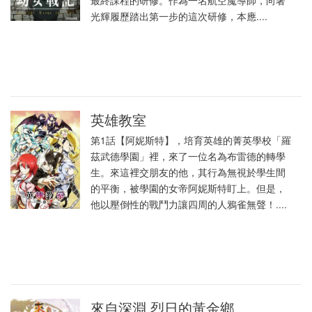
最終課程的研修。作為一名航空魔導師，向著
光輝履歷踏出第一步的這次研修，本應....
英雄教室
第1話【阿妮斯特】，培育英雄的菁英學校「羅
茲武德學園」裡，來了一位名為布雷德的轉學
生。來這裡交朋友的他，其行為無視於學生間
的平衡，被學園的女帝阿妮斯特盯上。但是，
他以壓倒性的戰鬥力讓四周的人鴉雀無聲！....
來自深淵 烈日的黃金鄉