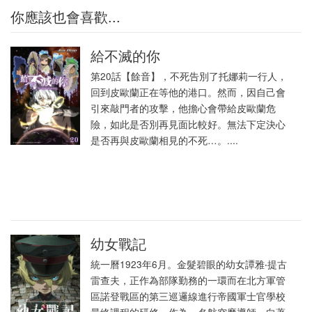
你應該也會喜歡...
給不滅的你
第20話【餘音】，不死告別了托娜莉一行人，
回到皮歐蘭正在等他的港口。然而，因自己會
引來敲門者的攻擊，他擔心會帶給皮歐蘭危
險，如此是否別再見面比較好。無法下定決心
是否再與皮歐蘭相見的不死…。....
幼女戰記
統一曆1923年6月。金髮碧眼的幼女譚雅‧提古
雷查夫，正作為部隊勤務的一環而在北方軍管
區諾登戰區的第三巡邏線進行帝國軍士官學校