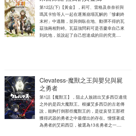
第12話(下)【黃金】，莉可、雷格及奈奈祈與
瑪其卡恰等人一起在逐漸崩塌瓦解的「慘劇終
末村」中逃難，並與倒臥在地、動彈不得的瓦
茲強兩相對峙。瓦茲強問莉可是否慶幸自己來
到此地，並說起了自己想達成的目的究竟....
Clevatess-魔獸之王與嬰兒與屍
之勇者
第1話【魔獸王】，阻止人族踏出艾多西亞邊境
之外的是四大魔獸王。根據艾多西亞的古老傳
說，能夠打倒那些魔獸王的，是從亥登王那裡
獲得武器的勇者之中最傑出的存在。憧憬著成
為勇者的艾莉西亞，被選為13名勇者之一....