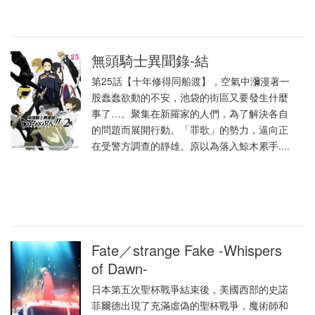
無頭騎士異聞錄-結
第25話【十年修得同船渡】，空氣中瀰漫著一
股蠢蠢欲動的不安，池袋的街區又要發生什麼
事了…。聚集在新羅家的人們，為了解決各自
的問題而展開行動。「罪歌」的勢力，逼向正
在受警方調查的靜雄。原以為落入鯨木累手....
Fate／strange Fake -Whispers
of Dawn-
日本第五次聖杯戰爭結束後，美國西部的史諾
菲爾德出現了充滿虛偽的聖杯戰爭，魔術師和