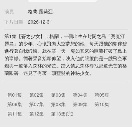
演員
格蘭,露莉亞
下片日期
2026-12-31
第1集【蒼之少女】，格蘭，一個出生在封閉之島「賽克汀
瑟島」的少年。心懷飛向大空夢想的他，每天跟他的夥伴碧
進行著自我鍛鍊。就在某一天，突如其來的巨響打破了島上
的寧靜。循著聲音抬頭仰望，映入他們眼簾的是一艘飛空軍
艦與一道落入森林的光芒。踏入禁忌森林尋找那道光芒的格
蘭跟碧，遇見了有著一頭藍髮的神秘少女。
第01集
第02集
第03集
第04集
第05集
第06集
第07集
第08集
第09集
第10集
第11集
第12集
第13集(完)