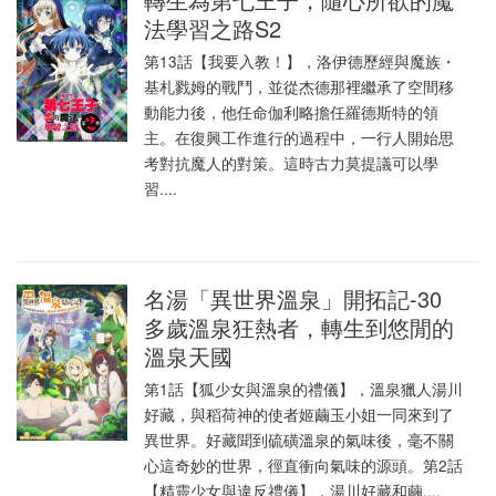
法學習之路S2
第13話【我要入教！】，洛伊德歷經與魔族・
基札戮姆的戰鬥，並從杰德那裡繼承了空間移
動能力後，他任命伽利略擔任羅德斯特的領
主。在復興工作進行的過程中，一行人開始思
考對抗魔人的對策。這時古力莫提議可以學
習....
名湯「異世界溫泉」開拓記-30
多歲溫泉狂熱者，轉生到悠閒的
溫泉天國
第1話【狐少女與溫泉的禮儀】，溫泉獵人湯川
好藏，與稻荷神的使者姬繭玉小姐一同來到了
異世界。好藏聞到硫磺溫泉的氣味後，毫不關
心這奇妙的世界，徑直衝向氣味的源頭。第2話
【精靈少女與違反禮儀】，湯川好藏和繭....