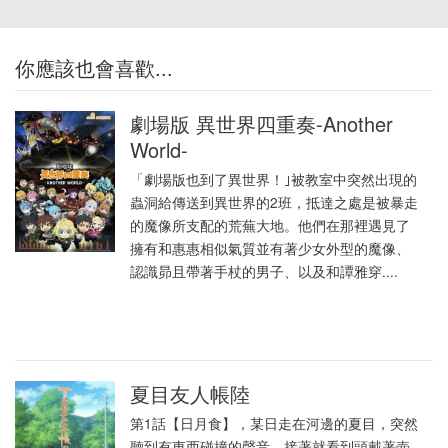
你應該也會喜歡...
劇場版 異世界四重奏-Another
World-
「劇場版也到了異世界！｣被教室中突然出現的
蟲洞給傳送到異世界的2班，抵達之處是被暴走
的魔像所支配的荒蕪大地。他們在那裡遇見了
擁有和惠惠相似氣質並有著少女外型的魔像、
認識昴且帶著手杖的男子、以及和譚雅穿....
夏目友人帳陸
第1話【日月食】，某日走在河邊的夏目，突然
聽到有東西碰撞的聲音，接著就看到頭戴著壺