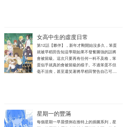
女高中生的虛度日常
第12話【夥伴】，新年才剛開始沒多久，笨蛋
就被早稻田告知這學期如果不發奮圖強的話將
會被留級。這次只要再有任何一科不及格，笨
蛋似乎就真的會被留級的樣子。不過笨蛋不但
毫不沮喪，甚至還笑著將早稻田警告自己可....
星期一的豐滿
每個星期一早晨慣例在推特上的插圖系列，星