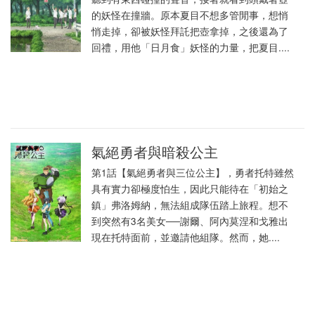
的妖怪在撞牆。原本夏目不想多管閒事，想悄
悄走掉，卻被妖怪拜託把壺拿掉，之後還為了
回禮，用他「日月食」妖怪的力量，把夏目....
氣絕勇者與暗殺公主
第1話【氣絕勇者與三位公主】，勇者托特雖然
具有實力卻極度怕生，因此只能待在「初始之
鎮」弗洛姆納，無法組成隊伍踏上旅程。想不
到突然有3名美女──謝爾、阿內莫涅和戈雅出
現在托特面前，並邀請他組隊。然而，她....