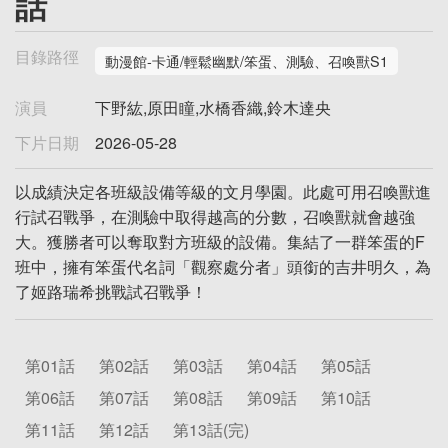
話
目錄路徑
動漫館-卡通/輕鬆幽默/笨蛋、測驗、召喚獸S1
演員
下野紘,原田瞳,水橋香織,鈴木達央
下片日期
2026-05-28
以成績決定各班級設備等級的文月學園。此處可用召喚獸進
行試召戰爭，在測驗中取得越高的分數，召喚獸就會越強
大。獲勝者可以奪取對方班級的設備。集結了一群笨蛋的F
班中，擁有笨蛋代名詞「觀察處分者」頭銜的吉井明久，為
了姬路瑞希挑戰試召戰爭！
第01話
第02話
第03話
第04話
第05話
第06話
第07話
第08話
第09話
第10話
第11話
第12話
第13話(完)