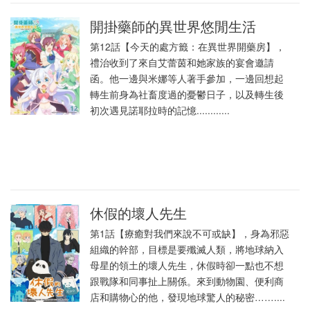
開掛藥師的異世界悠閒生活
第12話【今天的處方籤：在異世界開藥房】，
禮治收到了來自艾蕾茵和她家族的宴會邀請
函。他一邊與米娜等人著手參加，一邊回想起
轉生前身為社畜度過的憂鬱日子，以及轉生後
初次遇見諾耶拉時的記憶............
休假的壞人先生
第1話【療癒對我們來說不可或缺】，身為邪惡
組織的幹部，目標是要殲滅人類，將地球納入
母星的領土的壞人先生，休假時卻一點也不想
跟戰隊和同事扯上關係。來到動物園、便利商
店和購物心的他，發現地球驚人的秘密……....