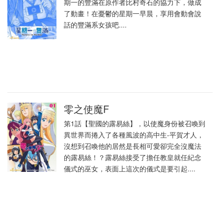
期一的豐滿在原作者比村奇石的協力下，做成
了動畫！在憂鬱的星期一早晨，享用會動會說
話的豐滿系女孩吧....
零之使魔F
第1話【聖國的露易絲】，以使魔身份被召喚到
異世界而捲入了各種風波的高中生-平賀才人，
沒想到召喚他的居然是長相可愛卻完全沒魔法
的露易絲！？露易絲接受了擔任教皇就任紀念
儀式的巫女，表面上這次的儀式是要引起....