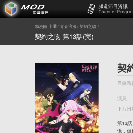
頻道節目資訊
Channel Progra
動漫館-卡通
青春浪漫
契約之吻
契約之吻 第13話(完)
契約
目錄路
演員
下片日
第13
憶，但