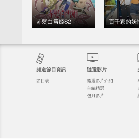
赤髮白雪姬S2
百千家的妖
頻道節目資訊
隨選影片
節目表
隨選影片介紹
主編精選
包月影片