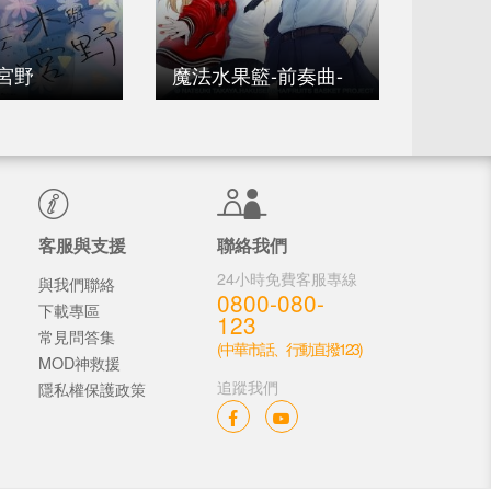
青梅竹
宮野
魔法水果籃-前奏曲-
的戀愛
客服與支援
聯絡我們
24小時免費客服專線
與我們聯絡
0800-080-
下載專區
123
常見問答集
(中華市話、行動直撥123)
MOD神救援
追蹤我們
隱私權保護政策