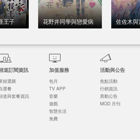
怪王子
花野井同學與戀愛病
佐佐木與
頻道訂閱資訊
加值服務
活動與公告
單頻選購
包月
焦點活動
自選餐
TV APP
行銷資訊
頻道與套餐資訊
音樂
異動公告
遊戲
MOD 月刊
智慧生活
免費