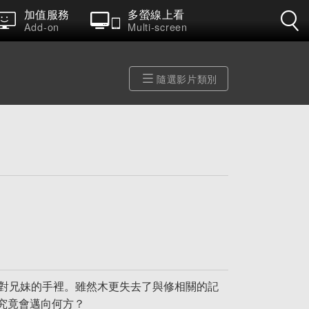
加值服務
多螢線上看
Add-on
Multi-screen
隨選影片類別
這對兄妹的手裡。雖然木更失去了與修相關的記
究竟會邁向何方？