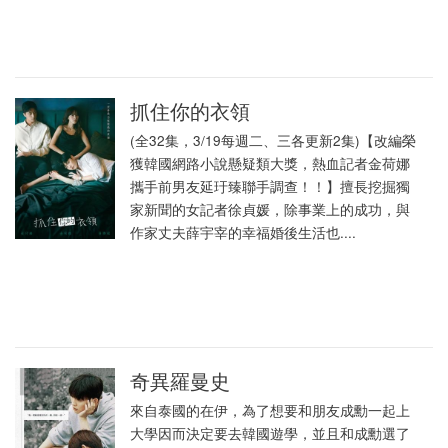
抓住你的衣領
(全32集，3/19每週二、三各更新2集)【改編榮
獲韓國網路小說懸疑類大獎，熱血記者金荷娜
攜手前男友延玗臻聯手調查！！】擅長挖掘獨
家新聞的女記者徐貞媛，除事業上的成功，與
作家丈夫薛宇宰的幸福婚後生活也....
奇異羅曼史
來自泰國的在伊，為了想要和朋友成勳一起上
大學因而決定要去韓國遊學，並且和成勳選了