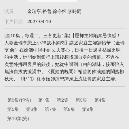
演員
金瑞亨,裕善,徐令姬,李時雨
下片日期
2027-04-10
(全10集，每週二、三各更新1集)【壓抑主婦陷禁忌快感！
人妻金瑞亨戀上小26歲小鮮肉】講述家庭主婦劉怡華（金瑞
亨 飾）在婚姻中得不到丈夫關心，日復一日過著枯燥乏味
的生活，她開始到銀行上班後想找回自身的價值。不過在一
次意外挪用客戶的錢後，她從中嚐到自由的滋味，接著陷入
無法自拔的漩渦中。《夏娃的醜聞》裕善將飾演她的閨蜜柳
秋天、《邪門》徐令姬飾演想躋身上流社會的家庭主婦。
第0集(預告)
第1集
第2集
第3集
第4集
第5集
第6集
第7集
第8集
第9集
第10集(完)