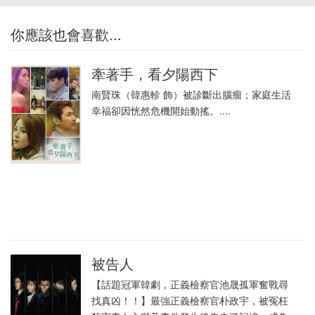
你應該也會喜歡...
牽著手，看夕陽西下
南賢珠（韓惠軫 飾）被診斷出腦瘤；家庭生活
幸福卻因恍然危機開始動搖。....
被告人
【話題冠軍韓劇，正義檢察官池晟孤軍奮戰尋
找真凶！！】最強正義檢察官朴政宇，被冤枉