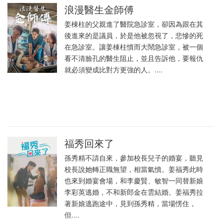
浪漫醫生金師傅
姜棟柱的父親進了醫院急診室，卻因為跟在其
後進來的是議員，於是他被忽視了，悲慘的死
在急診室。讓姜棟柱憤而大鬧急診室，被一個
看不清臉孔的醫生阻止，並且告訴他，要報仇
就必須變成比對方更強的人。....
福秀回來了
孫秀精不請自來，參加校長兒子的婚宴，聽見
校長說她轉正職無望，相當氣憤。姜福秀此時
也來到婚宴會場，和李慶賢、敏智一同替新娘
李彩英逃婚，不和新郎金在雲結婚。姜福秀拉
著新娘逃跑途中，見到孫秀精，當場愣住，
但....