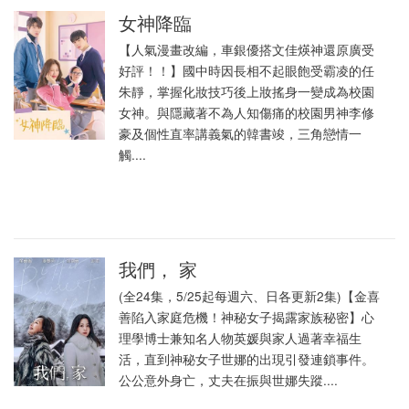
女神降臨
【人氣漫畫改編，車銀優搭文佳煐神還原廣受
好評！！】國中時因長相不起眼飽受霸凌的任
朱靜，掌握化妝技巧後上妝搖身一變成為校園
女神。與隱藏著不為人知傷痛的校園男神李修
豪及個性直率講義氣的韓書竣，三角戀情一
觸....
我們， 家
(全24集，5/25起每週六、日各更新2集)【金喜
善陷入家庭危機！神秘女子揭露家族秘密】心
理學博士兼知名人物英媛與家人過著幸福生
活，直到神秘女子世娜的出現引發連鎖事件。
公公意外身亡，丈夫在振與世娜失蹤....