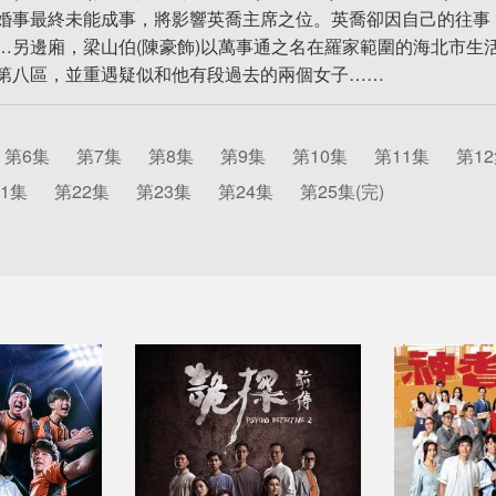
婚事最終未能成事，將影響英喬主席之位。英喬卻因自己的往事
…另邊廂，梁山伯(陳豪飾)以萬事通之名在羅家範圍的海北市生
第八區，並重遇疑似和他有段過去的兩個女子……
第6集
第7集
第8集
第9集
第10集
第11集
第1
1集
第22集
第23集
第24集
第25集(完)