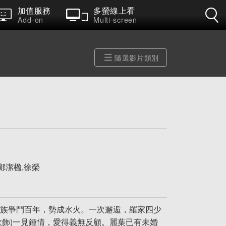
加值服務
多螢線上看
Add-on
Multi-screen
隨選影片類別
,鄺潔楹,徐榮
大家族爭鬥百年，勢成水火。一次邂逅，羅家四少
嘉欣飾)一見鍾情，愛得義無反顧。麗葉已有未婚