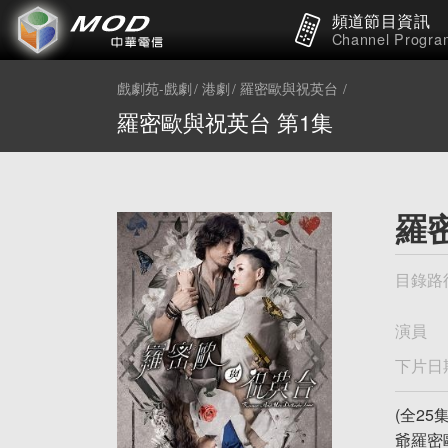
頻道節目資訊
Channel Progra
戲劇苑-戲劇
港劇
羅密歐與祝英台
羅密歐與祝英台 第1集
羅
目錄路
演員
下片日
(全2
爺羅密