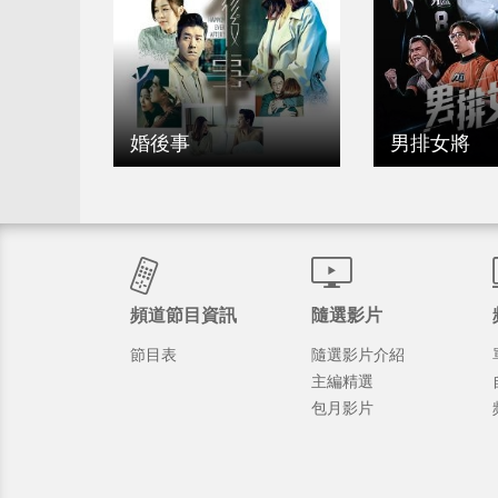
婚後事
男排女將
頻道節目資訊
隨選影片
節目表
隨選影片介紹
主編精選
包月影片