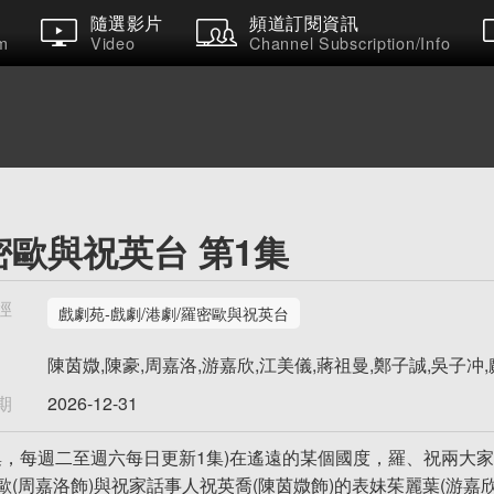
隨選影片
頻道訂閱資訊
m
Video
Channel Subscription/Info
密歐與祝英台 第1集
徑
戲劇苑-戲劇/港劇/羅密歐與祝英台
陳茵媺,陳豪,周嘉洛,游嘉欣,江美儀,蔣祖曼,鄭子誠,吳子冲
期
2026-12-31
5集，每週二至週六每日更新1集)在遙遠的某個國度，羅、祝兩
歐(周嘉洛飾)與祝家話事人祝英喬(陳茵媺飾)的表妹茱麗葉(游