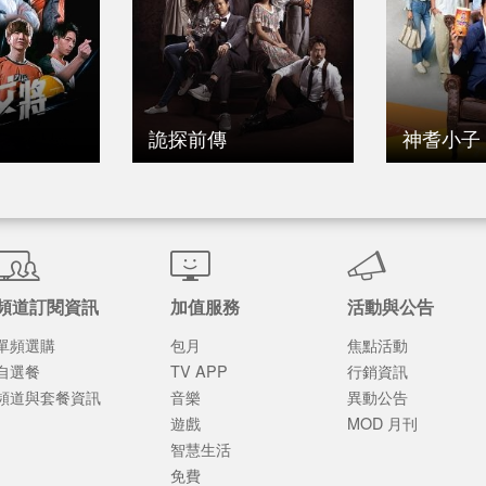
詭探前傳
神耆小子
頻道訂閱資訊
加值服務
活動與公告
單頻選購
包月
焦點活動
自選餐
TV APP
行銷資訊
頻道與套餐資訊
音樂
異動公告
遊戲
MOD 月刊
智慧生活
免費