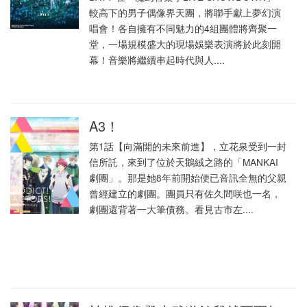
較高下的男子偶像界天團，將聯手獻上夢幻演
唱會！各自擁有不同魅力的4組團體將齊聚一
堂，一場規模盛大的現場娛樂表演將於此刻開
幕！音樂將繼續串起時代與人....
A3！
第1話【向滿開的未來前進】，立花泉受到一封
信所託，來到了位於天鵝絨之路的「MANKAI
劇團」。那是她8年前開始便已音訊全無的父親
曾經建立的劇團。團員只有佐久間咲也一名，
劇團還背著一大筆債務。看見古市左....