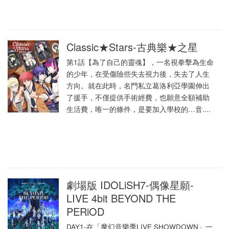
Classic★Stars-古典樂★之星
第1話【為了自己的靈魂】，一名視拳擊為生命
的少年，在受傷險些失去視力後，失去了人生
方向。就在此時，名門私立葛洛利亞學園伸出
了援手，不僅提供手術經費，也願意全額補助
生活費，唯一的條件，是要加入學校的…音....
劇場版 IDOLiSH7-偶像星願-
LIVE 4bit BEYOND THE
PERiOD
DAY1-在「魔幻音樂季LIVE SHOWDOWN」一