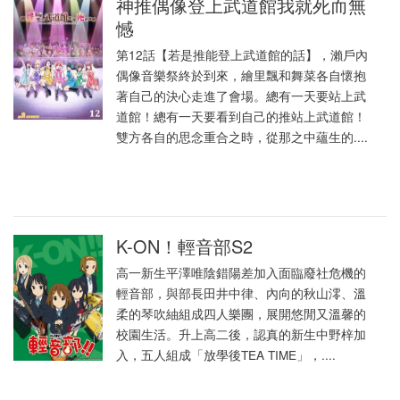
神推偶像登上武道館我就死而無
憾
第12話【若是推能登上武道館的話】，瀨戶內
偶像音樂祭終於到來，繪里飄和舞菜各自懷抱
著自己的決心走進了會場。總有一天要站上武
道館！總有一天要看到自己的推站上武道館！
雙方各自的思念重合之時，從那之中蘊生的....
K-ON！輕音部S2
高一新生平澤唯陰錯陽差加入面臨廢社危機的
輕音部，與部長田井中律、內向的秋山澪、溫
柔的琴吹紬組成四人樂團，展開悠閒又溫馨的
校園生活。升上高二後，認真的新生中野梓加
入，五人組成「放學後TEA TIME」，....