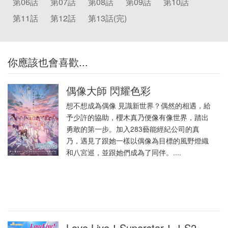
第06話
第07話
第08話
第09話
第10話
第11話
第12話
第13話(完)
你應該也會喜歡...
偶像大師 閃耀色彩
想不想成為偶像 見識新世界？偶然的相遇，給
予少許的協助，櫻木真乃便像有像世界，踏出
勇敢的第一步。加入283藝能經紀公司的真
乃，遇見了跟她一樣以偶像為目標的風野燈織
和八宮巡，並跟她們成為了同伴。....
Love Live！Superstar！！S2