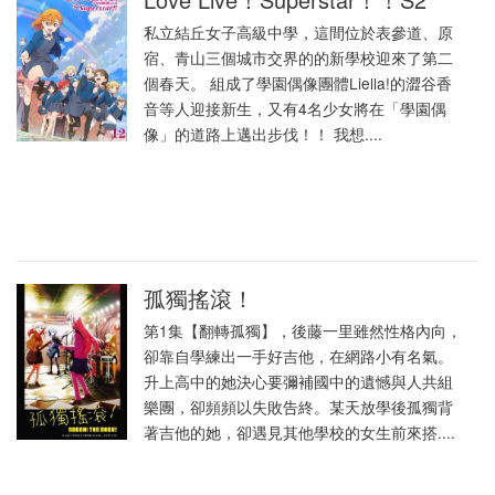
私立結丘女子高級中學，這間位於表參道、原
宿、青山三個城市交界的的新學校迎來了第二
個春天。 組成了學園偶像團體Liella!的澀谷香
音等人迎接新生，又有4名少女將在「學園偶
像」的道路上邁出步伐！！ 我想....
孤獨搖滾！
第1集【翻轉孤獨】，後藤一里雖然性格內向，
卻靠自學練出一手好吉他，在網路小有名氣。
升上高中的她決心要彌補國中的遺憾與人共組
樂團，卻頻頻以失敗告終。某天放學後孤獨背
著吉他的她，卻遇見其他學校的女生前來搭....