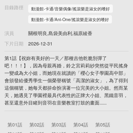
目錄路徑
動漫館-卡通/音樂偶像/搖滾樂是淑女的嗜好
動漫館-卡通/Ani-One/搖滾樂是淑女的嗜好
演員
關根明良,島袋美由利,福原綾香
下片日期
2026-12-31
第1話【祝妳有美好的一天／那種吉他乾脆別彈了
吧！！！】，因為母親再婚，鈴之宮莉莉紗突然從平民搖身
一變成為大小姐，而她現在就讀的「櫻心女子學園高中部」
會頒發給優秀學生一個榮譽稱號「高潔的淑女」，為了得到
這個稱號，她每天都拚命扮演著一位完美的大小姐。然而某
天，她遇見了學園裡最具代表性的正牌大小姐、黑鐵音羽，
甚至還意外目睹到音羽在音樂教室打鼓的畫面......
第01話
第02話
第03話
第04話
第05話