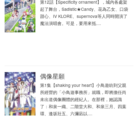
第12話【Specificity ornament】，城內各處架
起了舞台，Sadistic★Candy、花為乙女、口袋
甜心、IV KLORE、supernova等人同時開演了
魔法演唱會。可是，要用來抵....
偶像星願
第1集【shaking your heart】小鳥遊紡到父親
所經營的「小鳥遊事務所」就職，即將擔任尚
未出道偶像團體的經紀人。在那裡，她認識
了：和泉一織、二階堂大和、和泉三月、四葉
環、逢坂壯五、六彌凪以....