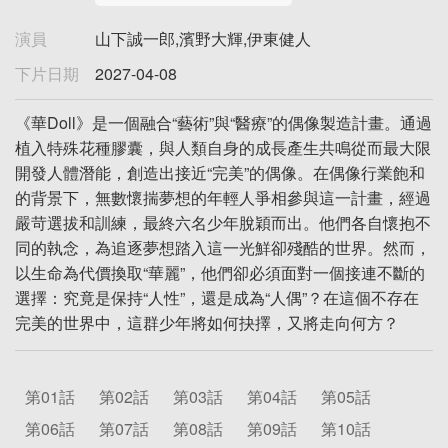
演員
山下誠一郎,濱野大輝,伊東健人
下片日期
2027-04-08
《華Doll》是一個融合“藝術”與“醫療”的偶像製造計畫。通過
植入特殊花種膠囊，與人類自身的成長產生共鳴從而最大限
開發人體潛能，創造出接近“完美”的偶像。在偶像行業飽和
的背景下，無數懷揣夢想的年輕人爭相參與這一計畫，經過
嚴苛選拔和訓練，最終六名少年脫穎而出。他們各自懷抱不
同的執念，為追逐夢想踏入這一光鮮卻殘酷的世界。然而，
以生命為代價換取“華麗”，他們卻必須面對一個接連不斷的
選擇：究竟是保持“人性”，還是成為“人偶”？在這個不存在
完美的世界中，這群少年將如何抉擇，又將走向何方？
第01話
第02話
第03話
第04話
第05話
第06話
第07話
第08話
第09話
第10話