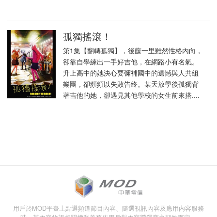
孤獨搖滾！
第1集【翻轉孤獨】，後藤一里雖然性格內向，
卻靠自學練出一手好吉他，在網路小有名氣。
升上高中的她決心要彌補國中的遺憾與人共組
樂團，卻頻頻以失敗告終。某天放學後孤獨背
著吉他的她，卻遇見其他學校的女生前來搭....
用戶於MOD平臺上點選頻道節目內容、隨選視訊內容及應用內容服務