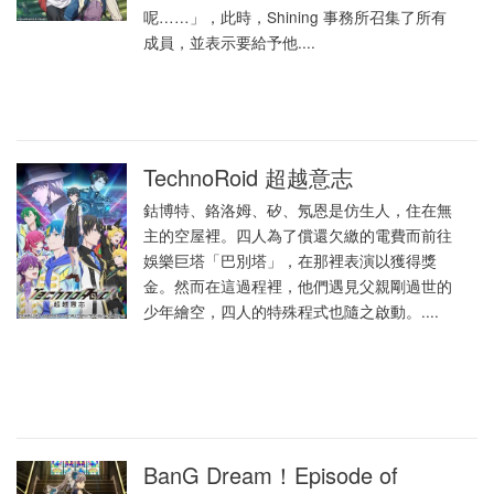
呢……」，此時，Shining 事務所召集了所有
成員，並表示要給予他....
TechnoRoid 超越意志
鈷博特、鉻洛姆、矽、氖恩是仿生人，住在無
主的空屋裡。四人為了償還欠繳的電費而前往
娛樂巨塔「巴別塔」，在那裡表演以獲得獎
金。然而在這過程裡，他們遇見父親剛過世的
少年繪空，四人的特殊程式也隨之啟動。....
BanG Dream！Episode of