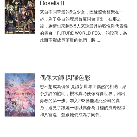
RoseliaⅡ
來自不同背景的5位少女，因緣際會相聚在一
起，為了各自的理想首度同台演出，在那之
後，劇情也來到對5人來說最具挑戰性與代表性
的舞台「FUTURE WORLD FES.」的段落，為
此而不斷成長茁壯的她們，將....
偶像大師 閃耀色彩
想不想成為偶像 見識新世界？偶然的相遇，給
予少許的協助，櫻木真乃便像有像世界，踏出
勇敢的第一步。加入283藝能經紀公司的真
乃，遇見了跟她一樣以偶像為目標的風野燈織
和八宮巡，並跟她們成為了同伴。....