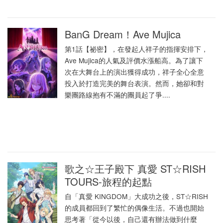
BanG Dream！Ave Mujica
第1話【祕密】，在發起人祥子的指揮安排下，
Ave Mujica的人氣及評價水漲船高。為了讓下
次在大舞台上的演出獲得成功，祥子全心全意
投入於打造完美的舞台表演。然而，她卻和對
樂團路線抱有不滿的團員起了爭....
歌之☆王子殿下 真愛 ST☆RISH
TOURS-旅程的起點
自「真愛 KINGDOM」大成功之後，ST☆RISH
的成員都回到了繁忙的偶像生活。不過也開始
思考著「從今以後，自己還有辦法做到什麼